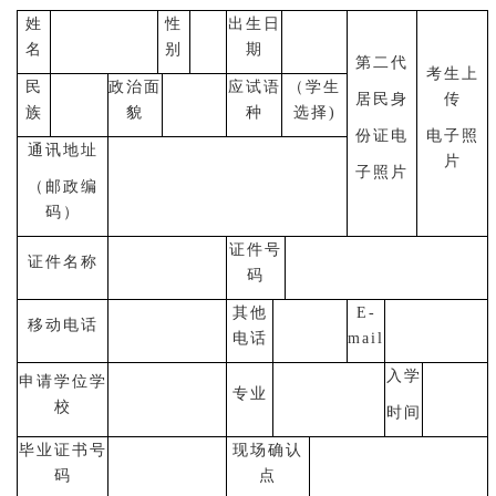
姓
性
出生日
名
别
期
第二代
考生上
民
政治面
应试语
（学生
居民身
传
族
貌
种
选择)
份证电
电子照
通讯地址
片
子照片
（邮政编
码）
证件号
证件名称
码
其他
E-
移动电话
电话
mail
入学
申请学位学
专业
校
时间
毕业证书号
现场确认
码
点