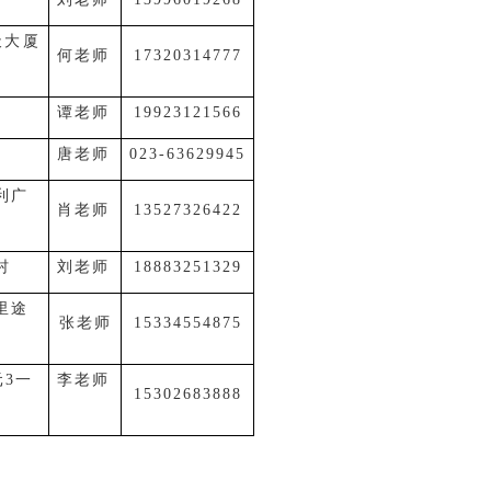
天大厦
何老师
17320314777
谭老师
19923121566
唐老师
023-63629945
利广
肖老师
13527326422
村
刘老师
18883251329
里途
张老师
15334554875
元3一
李老师
15302683888