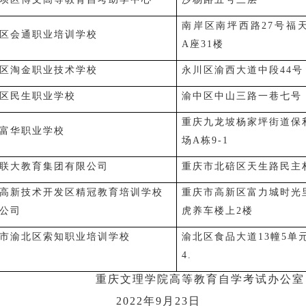
南岸区南坪西路27号福
区会通职业培训学校
A座31楼
区淘金职业技术学校
永川区渝西大道中段44号
区民生职业学校
渝中区中山三路一巷七号
重庆九龙坡杨家坪街道保
富华职业学校
场A栋9-1
联大教育集团有限公司
重庆市北碚区天生路民主
高新技术开发区精冠教育培训学校
重庆市高新区富力城时光
公司
虎养车楼上2楼
市渝北区索知职业培训学校
渝北区食品大道13幢5单
4.
重庆文理学院高等教育自学考试办公室
2022年9月23日