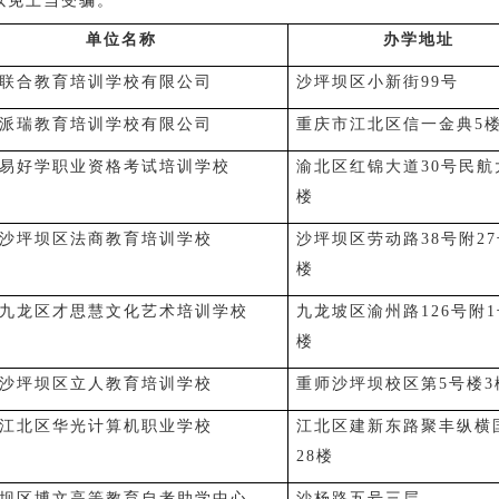
以免上当受骗。
单位名称
办学地址
联合教育培训学校有限公司
沙坪坝区小新街99号
派瑞教育培训学校有限公司
重庆市江北区信一金典5
易好学职业资格考试培训学校
渝北区红锦大道30号民航
楼
沙坪坝区法商教育培训学校
沙坪坝区劳动路38号附2
楼
九龙区才思慧文化艺术培训学校
九龙坡区渝州路126号附1
楼
沙坪坝区立人教育培训学校
重师沙坪坝校区第5号楼3
江北区华光计算机职业学校
江北区建新东路聚丰纵横
28楼
坝区博文高等教育自考助学中心
沙杨路五号三层