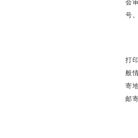
会
号
打
般
寄
邮