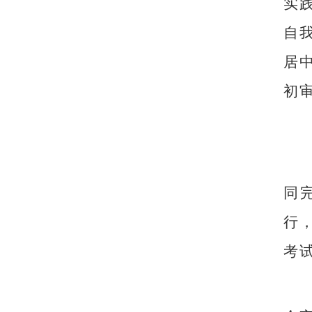
实
自
居
初
同
行
考