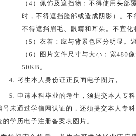
（
4
）佩饰及遮挡物：不得使用头部
时，不得遮挡脸部或造成阴影）。不
不得遮挡眉毛、眼睛和耳朵。不宜化
（
5
）衣着：应与背景色区分明显。
（
6
）图片文件尺寸与大小：宽
480
像
50KB
。
4.
考生本人身份证正反面电子图片。
5.
申请本科毕业的考生，须提交本人专科
编号未通过学信网认证的，还须提交本人专科
查的学历电子注册备案表图片。