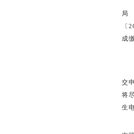
局
〔
2
成
交
将
生