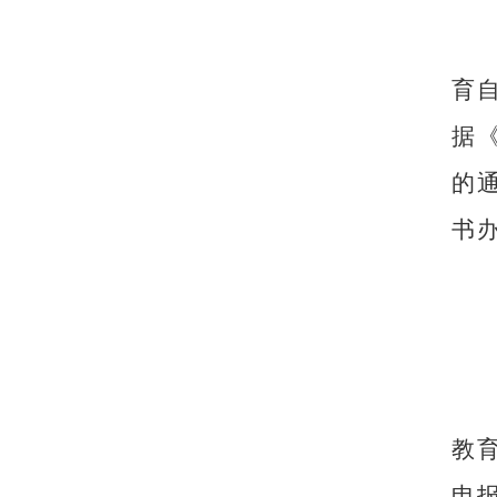
育
据
的
书
教
申