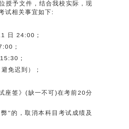
位授予文件，结合我校实际，现
考试相关事宜如下
:
11
日
24:00
；
7:00
；
-15:30
；
，避免迟到）；
试座签》
(
缺一不可
)
在考前
20
分
作弊”的，取消本科目考试成绩及