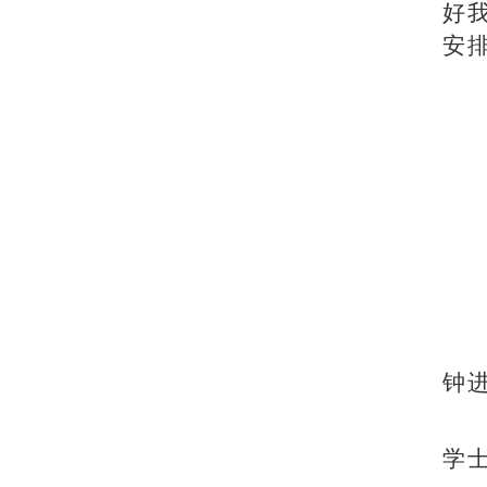
好
安
钟
学