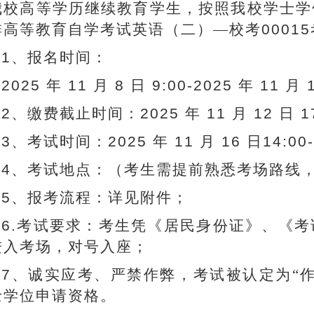
我校高等学历继续教育学生，按照我校学士学
排高等教育自学考试英语（二）—校考
00015
1
、报名时间：
2025
年
11
月
8
日
9:00-2025
年
11
月
2
、缴费截止时间：
2025
年
11
月
12
日
1
3
、考试时间：
2025
年
11
月
16
日
14:00
4
、考试地点：（考生需提前熟悉考场路线
5
、报考流程：详见附件；
6.
考试要求：考生凭《居民身份证》、《考
进入考场，对号入座；
7
、诚实应考、严禁作弊，考试被认定为“
士学位申请资格。