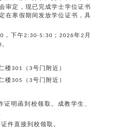
会审定，现已完成学士学位证书
定在寒假期间发放学位证书，具
，下午
；
年
月
30
2:30-5:30
2026
2
。
0
仁楼
（
号门附近）
301
3
仁楼
（
号门附近）
305
3
作证明函到校领取。成教学生、
。
份证件直接到校领取。