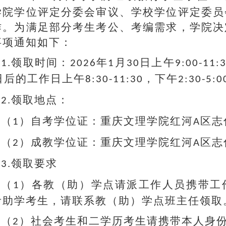
学院学位评定分委会审议、学校学位评定委员
作。为满足部分考生考公、考编需求，学院决
事项通知如下：
领取时间：
年
月
日上午
1.
2026
1
30
9
:
0
0-11:
日后的工作日上午
，下午
8:3
0-11
:3
0
2:3
0-5
:0
领取地点：
2.
（
）自考学位证：重庆文理学院红河
区志
1
A
（
）成教学位证：重庆文理学院红河
区志
2
A
领取要求
3.
（
）各教（助）学点请派工作人员携带工
1
考助学考生，请联系教（助）学点班主任领取
（
）社会考生和二学历考生请携带本人身
2