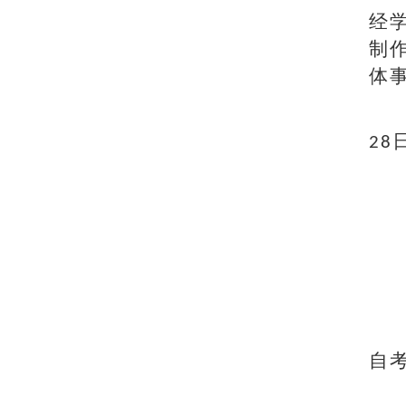
经
制
体
28
自